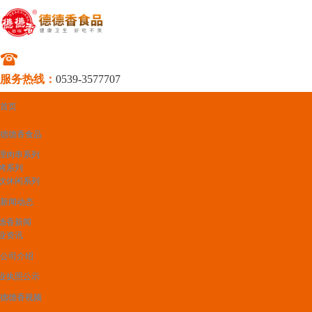
服务热线：
0539-3577707
首页
德德香食品
理肉串系列
烤系列
饮休闲系列
新闻动态
德香新闻
业资讯
公司介绍
业执照公示
德德香视频