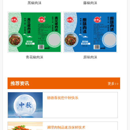
黑椒肉沫
藤椒肉沫
青花椒肉沫
原味肉沫
推荐资讯
更多>>
德德香祝您中秋快乐
调理肉制品速冻保鲜技术