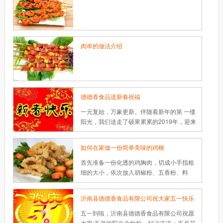
肉串的做法介绍
德德香食品送新春祝福
一元复始，万象更新。伴随着新年的第 一缕
阳光，我们送走了硕果累累的2019年，迎来
了崭新的2020年。在此，德德香食品携全体
工作人员，向各界关心、支持我们的朋友们
如何在家做一份简单美味的鸡柳
致以新年诚挚的问候，向关注、支持发展的
社会各界朋友致以美好的祝福。
首先准备一份化透的鸡胸肉，切成小手指粗
细的大小，依次放入胡椒粉、五香粉、料
酒、盐、鸡蛋、淀粉腌制切好的鸡胸肉，腌
制10分钟。锅内放油烧热，油温就自己掌握
沂南县德德香食品有限公司祝大家五一快乐
了。
五一到啦，沂南县德德香食品有限公司祝愿
大家:五月的阳光金灿灿，好运连连；五月花