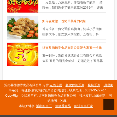
一元复始，万象更新。伴随着新年的第 一缕
阳光，我们送走了硕果累累的2019年，迎来
了崭新的2020年。在此，德德香食品携全体
工作人员，向各界关心、支持我们的朋友们
如何在家做一份简单美味的鸡柳
致以新年诚挚的问候，向关注、支持发展的
社会各界朋友致以美好的祝福。
首先准备一份化透的鸡胸肉，切成小手指粗
细的大小，依次放入胡椒粉、五香粉、料
酒、盐、鸡蛋、淀粉腌制切好的鸡胸肉，腌
制10分钟。锅内放油烧热，油温就自己掌握
沂南县德德香食品有限公司祝大家五一快乐
了。
五一到啦，沂南县德德香食品有限公司祝愿
大家:五月的阳光金灿灿，好运连连；五月花
开香飘飘，和和美美；五月喜鹊叫喳喳，平
平安安；五月有幸福多多，快快乐乐！
沂南县德德香食品有限公司,专营
电商专用
餐饮休闲系列
烧烤系列
调理肉
串系列
等业务,有意向的客户请咨询我们，联系电话：
0539-3577707
CopyRight © 版权所有:
沂南县德德香食品有限公司
技术支持:
山东鼎基
网
站地图
XML
本站关键字:
沂南肉串厂
德德香食品
临沂肉串厂家